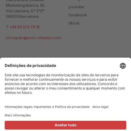
Marketing Ibérica, SL
youtube
Via Laietana, 57 3º2ª
facebook
08003 Barcelona
tiktok
T
+34 93 574 76 16
infospain@
scm-cheese.com
Informações legais importantes e Política de privacidade
Legal Notice
Cookies
© 2026 Switzerland Cheese Marketing