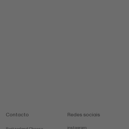
Le Gruyère AOP
Contacto
Redes sociais
instagram
Switzerland Cheese