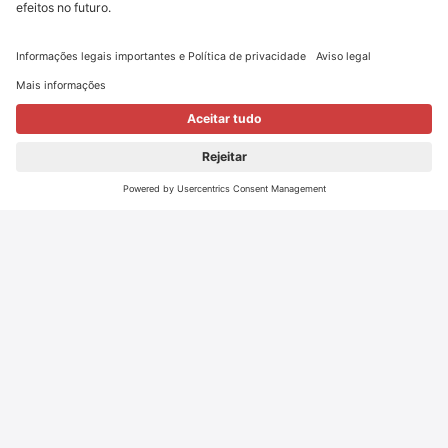
exclusivamente com leite cru proveniente de vacas
alimentadas por ervas e pastagens naturais. São
sinónimo de um sabor único, de uma qualidade
inigualável e, naturalmente, não contêm glúten ou
lactose.
Tradição com futuro