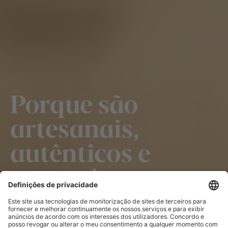
Porque são
artesanais,
autênticos e
naturais
Os queijos suíços são feitos todos os dias