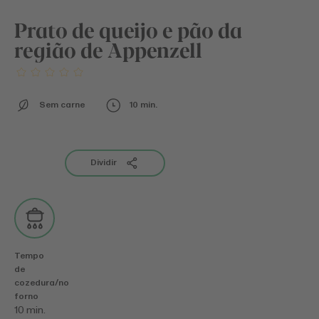
Prato de queijo e pão da
região de Appenzell
Sem carne
10 min.
Dividir
Tempo
de
cozedura/no
forno
10 min.