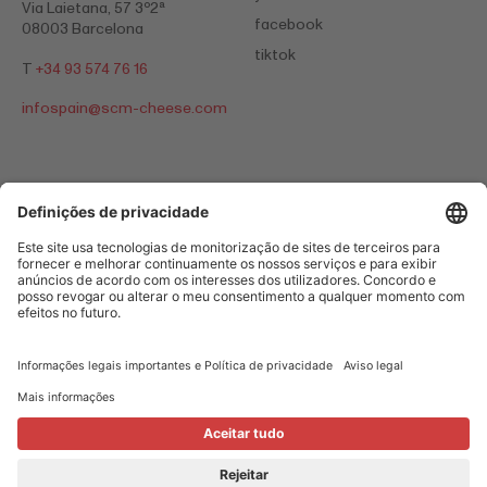
Via Laietana, 57 3º2ª
facebook
08003 Barcelona
tiktok
T
+34 93 574 76 16
infospain@
scm-cheese.com
Informações legais importantes e Política de privacidade
Legal Notice
Cookies
© 2026 Switzerland Cheese Marketing