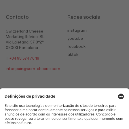
Contacto
Redes sociais
instagram
Switzerland Cheese
Marketing Ibérica, SL
youtube
Via Laietana, 57 3º2ª
facebook
08003 Barcelona
tiktok
T
+34 93 574 76 16
infospain@
scm-cheese.com
Informações legais importantes e Política de privacidade