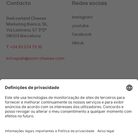
Contacto
Redes sociais
instagram
Switzerland Cheese
Marketing Ibérica, SL
youtube
Via Laietana, 57 3º2ª
facebook
08003 Barcelona
tiktok
T
+34 93 574 76 16
infospain@
scm-cheese.com
Informações legais importantes e Política de privacidade
Legal Notice
Cookies