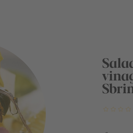
Sala
vinag
Sbri