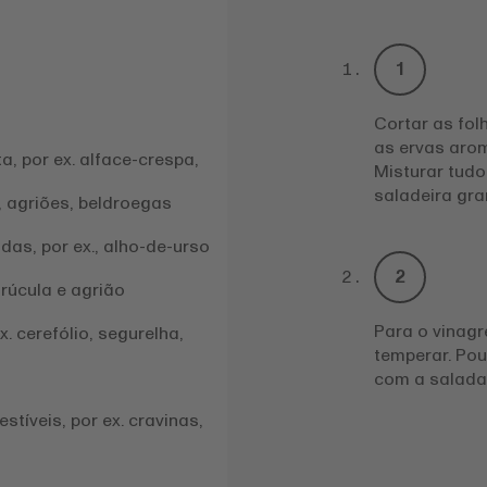
Cortar as fol
as ervas aro
a, por ex. alface-crespa,
Misturar tudo
saladeira gra
a, agriões, beldroegas
das, por ex., alho-de-urso
rúcula e agrião
Para o vinagr
. cerefólio, segurelha,
temperar. Pou
com a salada
tíveis, por ex. cravinas,