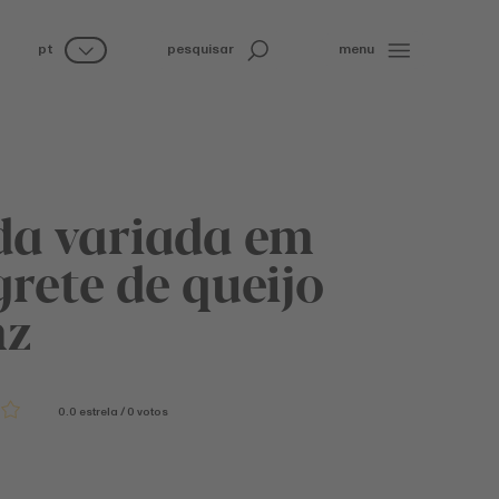
pt
pesquisar
menu
da variada em
rete de queijo
nz
0.0
estrela
/
0
votos